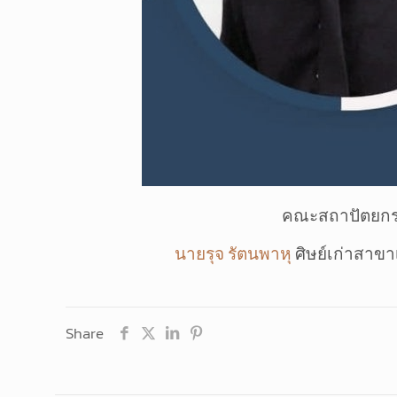
คณะสถาปัตยกรร
นายรุจ รัตนพาหุ
ศิษย์เก่าสา
Share