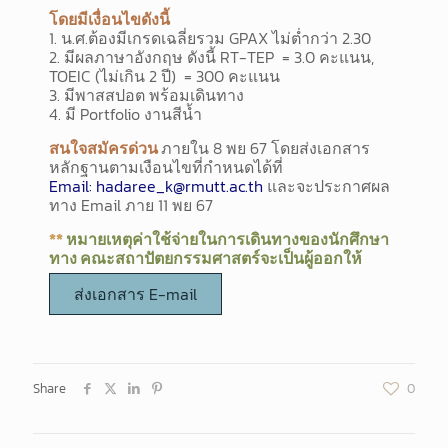
โดยมีเงื่อนไขดังนี้
1. น.ศ.ต้องมีเกรดเฉลี่ยรวม GPAX ไม่ต่ำกว่า 2.30
2. มีผลภาษาอังกฤษ ดังนี้ RT-TEP
= 3.0 คะแนน,
TOEIC (ไม่เกิน 2 ปี)
= 300 คะแนน
3. มีพาสสปอต พร้อมเดินทาง
4.
มี
Portfolio
งานสีน้ำ
สนใจ
สมัครด่วน
ภายใน 8 พย 67 โดยส่งเอกสาร
หลักฐานตามเงือนไขที่กำหนดได้ที่
Email: hadaree_k@rmutt.ac.th
และจะประกาศผล
ทาง Email ภาย 11 พย 67
**
หมายเหตุค่าใช้จ่ายในการเดินทางของนักศึกษา
ทาง
คณะสถาปัตยกรรมศาสตร์จะเป็นผู้ออกให้
ส่งเอกสาร E-mail
Share
0