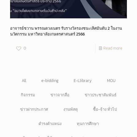
อาจารย์​ชวาน พรรณดวงเนตร รับรางวัลรองชนะเลิศอันดับ 2 ในงาน
นวัตกรรม มหาวิทยาลัยเกษตรศาสนตร์ 2566
0
Read more
All
e-bidding
E-Llibrary
MOU
กิจกรรม
ข่าวจากสื่อ
ข่าวประชาสัมพันธ์
ข่าวฝากประกาศ
งานพัสดุ
ซื้อ-จ้าง ทั่วไป
ดำรงตำแหน่ง
ทุนการศึกษา