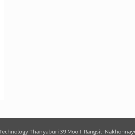
 Technology Thanyaburi 39 Moo 1, Rangsit-Nakhonnayo