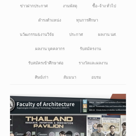
ข่าวฝากประกาศ
งานพัสดุ
ซื้อ-จ้าง ทั่วไป
ดำรงตำแหน่ง
ทุนการศึกษา
นวัฒกรรม&งานวิจัย
ประกาศ
ผลงาน นศ.
ผลงาน บุคคลากร
รับสมัครงาน
รับสมัครเข้าศึกษาต่อ
รางวัลและผลงาน
ศิษย์เก่า
สัมมนา
อบรม