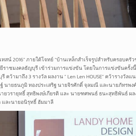
นเทสน์ 2016″ ภายใต้โจทย์ “บ้านเหล็กสำเร็จรูปสำหรับครอบคร
นโลยีราชมงคลธัญบุรี เข้าร่วมการแข่งขัน โดยในการแข่งขันครั
 คว้ามาถึง 3 รางวัล ผลงาน ” Len Len HOUSE” คว้ารางวัลแน
ษฐ์ นายธนภูมิ ทองประเสริฐ นายจิรศักดิ์ จุลมณี และนายภัทรพง
วรายุทธิ์ สุทธิพงษ์เกียรติ และ นายฑศพนธ์ ธนะสุทธิพันธ์ ผ
ละนายอนิรุทธิ์ ฮัมมาลี