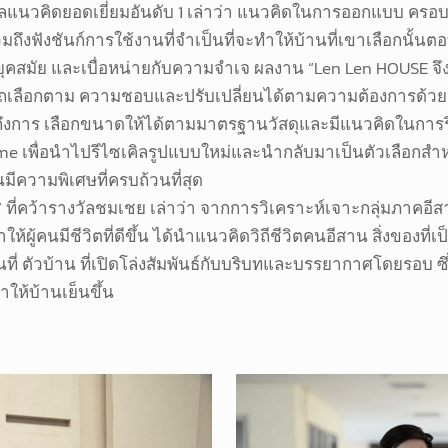
ลแนวคิดยอดเยี่ยมอันดับ 1 เล่าว่า แนวคิดในการออกแบบ ครอบค
ถึงฟังชันก์การใช้งานที่จำเป็นที่จะทำให้บ้านที่เขาเลือกนั
คสมัย และเบื่อหน่ายกับความจำเจ ผลงาน “Len Len HOUSE จึง
รถเลือกตาม ความชอบและปรับเปลี่ยนได้ตามความต้องการด้วยร
ึงการ เลือกขนาดให้ได้ตามมาตรฐานวัสดุและมีแนวคิดในการรีเ
ome เพื่อนำไปรีไซเคิลรูปแบบใหม่และนำกลับมาเป็นตัวเลือกสำห
มีความพิเศษที่ครบถ้วนที่สุด
่คว้ารางวัลชมเชย เล่าว่า จากการวิเคราะห์เจาะกลุ่มภาคอีสา
้ผู้คนมีชีวิตที่ดีขึ้น ได้นำแนวคิดวิถีชีวิตคนอีสาน สิ่งของที่เ
ตัวบ้าน ที่เปิดโล่งสัมพันธ์กับบริบทและบรรยากาศโดยรอบ ซึ
ให้บ้านเย็นขึ้น