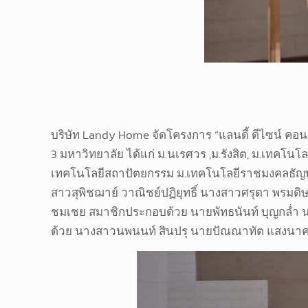
บริษัท Landy Home จัดโครงการ “แลนดี้ ดีไซน์ คอ
3 มหาวิทยาลัย ได้แก่ ม.นเรศวร ,ม.รังสิต, ม.เทคโ
เทคโนโลยีสถาปัตยกรรม ม.เทคโนโลยีราชมงคลธัญบุรี
สาวสุพิชฌาย์ วาณิชย์ปฏิยุทธิ์ นางสาวศรุดา พรมดิ
ชมเชย สมาชิกประกอบด้วย นายพัทธนันท์ บุญกล่ำ นาย
ด้วย นางสาวนพนนท์ สินปรุ นายปัณณาทัต แสงนาค แ