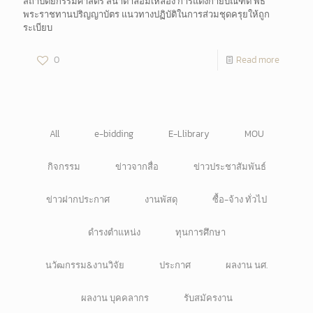
สถาปัตยกรรมศาสตร์ สีน้ำตาลอมเหลือง การแต่งกายบัณฑิต พิธี
พระราชทานปริญญาบัตร แนวทางปฏิบัติในการส่วมชุดครุยให้ถูก
ระเบียบ
0
Read more
All
e-bidding
E-Llibrary
MOU
กิจกรรม
ข่าวจากสื่อ
ข่าวประชาสัมพันธ์
ข่าวฝากประกาศ
งานพัสดุ
ซื้อ-จ้าง ทั่วไป
ดำรงตำแหน่ง
ทุนการศึกษา
นวัฒกรรม&งานวิจัย
ประกาศ
ผลงาน นศ.
ผลงาน บุคคลากร
รับสมัครงาน