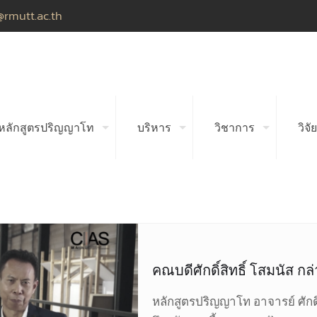
@rmutt.ac.th
หลักสูตรปริญญาโท
บริหาร
วิชาการ
วิจัย
คณบดีศักดิ์สิทธิ์ โสมนัส ก
หลักสูตรปริญญาโท อาจารย์ ศักด